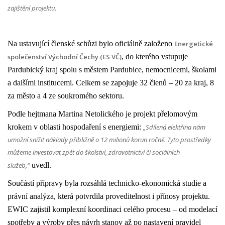
zajištění projektu
.
Na ustavující členské schůzi bylo oficiálně založeno
Energetické
společenství Východní Čechy (ES VČ)
, do kterého vstupuje
Pardubický kraj spolu s městem Pardubice, nemocnicemi, školami
a dalšími institucemi. Celkem se zapojuje 32 členů – 20 za kraj, 8
za město a 4 ze soukromého sektoru.
Podle hejtmana Martina Netolického je projekt přelomovým
krokem v oblasti hospodaření s energiemi:
„Sdílená elektřina nám
umožní snížit náklady přibližně o 12 milionů korun ročně. Tyto prostředky
můžeme investovat zpět do školství, zdravotnictví či sociálních
služeb,“
uvedl.
Součástí přípravy byla rozsáhlá technicko-ekonomická studie a
právní analýza, která potvrdila proveditelnost i přínosy projektu.
EWIC zajistil komplexní koordinaci celého procesu – od modelací
spotřeby a výroby přes návrh stanov až po nastavení pravidel